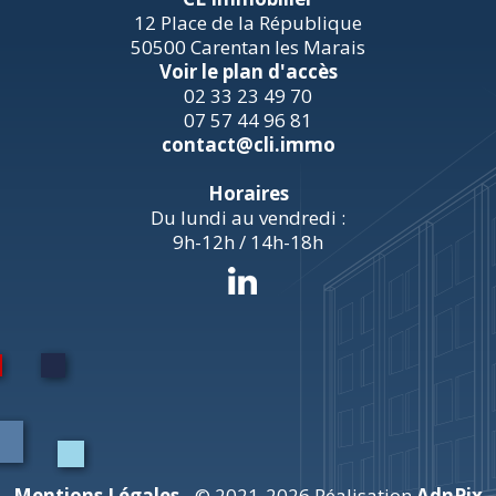
12 Place de la République
50500 Carentan les Marais
Voir le plan d'accès
02 33 23 49 70
07 57 44 96 81
contact@cli.immo
Horaires
Du lundi au vendredi :
9h-12h / 14h-18h
Mentions Légales
- © 2021-2026 Réalisation
AdnPix